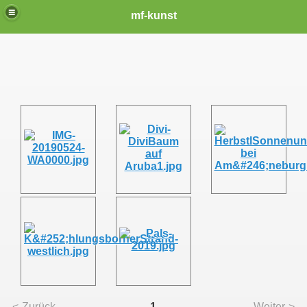
mf-kunst
<-Zurück
1
Weiter->